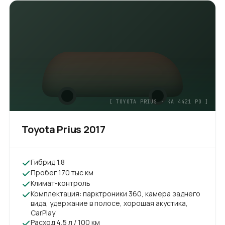
[
TOYOTA PRIUS
·
KA 4421 PO
]
Toyota Prius
2017
Гибрид 1.8
Пробег 170 тыс км
Климат-контроль
Комплектация: парктроники 360, камера заднего
вида, удержание в полосе, хорошая акустика,
CarPlay
Расход 4,5 л / 100 км