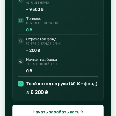
60 % АВТОПАРКУ
−
9 600
₴
Топливо
ОПЛАЧИВАЕТ КОМПАНИЯ
0 ₴
Страховой фонд
50 ГРН С КАЖДОЙ СМЕНЫ
−
200
₴
Ночная надбавка
+10 % К НОЧНОЙ СМЕНЕ
0 ₴
Твой доход на руки (40 % − фонд)
≈
6 200
₴
Начать зарабатывать