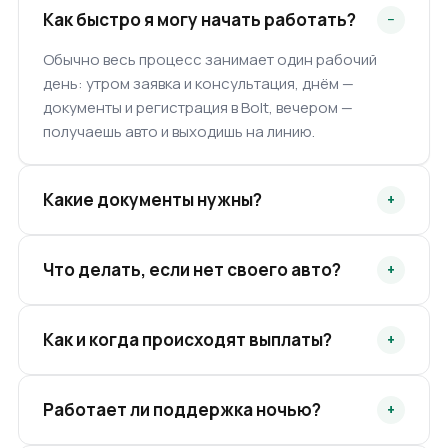
Как быстро я могу начать работать?
−
Обычно весь процесс занимает один рабочий
день: утром заявка и консультация, днём —
документы и регистрация в Bolt, вечером —
получаешь авто и выходишь на линию.
Какие документы нужны?
+
Паспорт, водительское удостоверение и ИНН.
Лицензию, разрешение и страховку на авто
Что делать, если нет своего авто?
+
оформляем мы.
Дадим Toyota Prius или Hyundai Elantra без залога
— со страховкой, ТО и полным баком. Платишь
Как и когда происходят выплаты?
+
только фиксированную ставку за смену.
Каждый день. После смены делаем
взаиморасчёт, и деньги поступают на карту в
Работает ли поддержка ночью?
+
течение часа — без задержек.
Да, поддержка на линии круглосуточно.