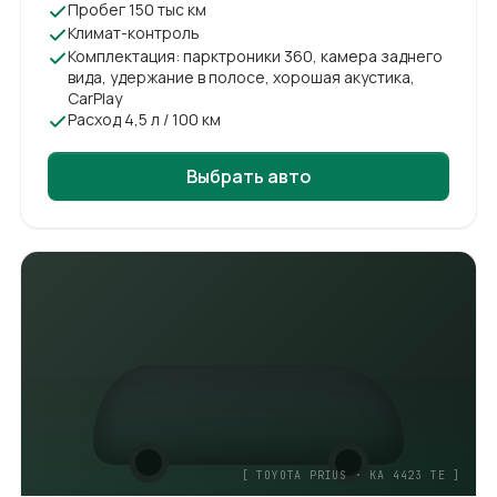
Пробег 150 тыс км
Климат-контроль
Комплектация: парктроники 360, камера заднего
вида, удержание в полосе, хорошая акустика,
CarPlay
Расход 4,5 л / 100 км
Выбрать авто
[
TOYOTA PRIUS
·
KA 4423 TE
]