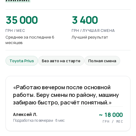
35 000
3 400
ГРН / МЕС
ГРН / ЛУЧШАЯ СМЕНА
Среднее за последние 6
Лучший результат
месяцев
Toyota Prius
Без авто на старте
Полная смена
[ VIDEO ·
АЛЕКСЕЙ Л.
]
02
/ 03
0:46
«Работаю вечером после основной
работы. Беру смены по району, машину
забираю быстро, расчёт понятный.»
~ 18 000
Алексей Л.
Подработка по вечерам · 8 мес
ГРН / МЕС
[ VIDEO ·
ДМИТРИЙ К.
]