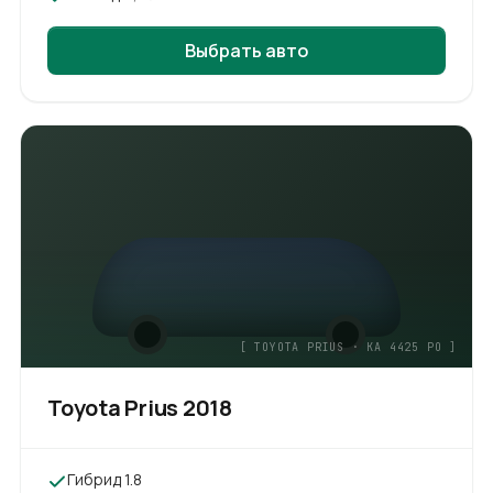
Выбрать авто
[
TOYOTA PRIUS
·
KA 4425 PO
]
Toyota Prius
2018
Гибрид 1.8