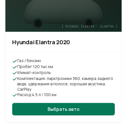
[
HYUNDAI ELANTRA
·
ELANTRA
]
Hyundai Elantra
2020
Газ / бензин
Пробег 120 тыс км
Климат-контроль
Комплектация: парктроники 360, камера заднего
вида, удержание в полосе, хорошая акустика,
CarPlay
Расход 4,5 л / 100 км
Выбрать авто