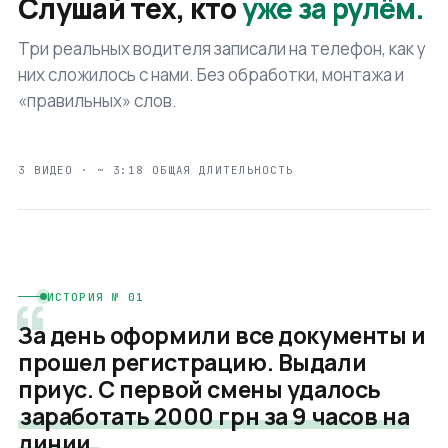
Слушай тех, кто
уже за рулём.
Три реальных водителя записали на телефон, как у
них сложилось с нами. Без обработки, монтажа и
«правильных» слов.
Андрей М.
3 ВИДЕО · ~ 3:18 ОБЩАЯ ДЛИТЕЛЬНОСТЬ
Водитель, 2 года
Святошинский р-н
Без своего авто
[ VIDEO ·
АНДРЕЙ М.
]
01 / 03
· FEATURED STORY
RUNTIME · 1:24
“
ИСТОРИЯ № 01
За день оформили все документы и
прошел регистрацию. Выдали
приус. С первой смены удалось
заработать 2000 грн за 9 часов на
линии.