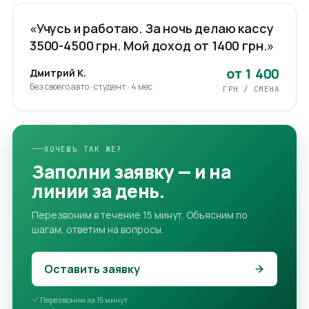
03
/ 03
1:08
«Учусь и работаю. За ночь делаю кассу
3500-4500 грн. Мой доход от 1400 грн.»
от 1 400
Дмитрий К.
Без своего авто · студент · 4 мес
ГРН / СМЕНА
ХОЧЕШЬ ТАК ЖЕ?
Заполни заявку — и на
линии за день.
Перезвоним в течение 15 минут. Объясним по
шагам, ответим на вопросы.
Оставить заявку
Перезвоним за 15 минут