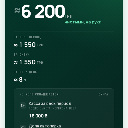
6 200
≈
ГРН
чистыми, на руки
ЗА ВЕСЬ ПЕРИОД
≈
1 550
ГРН
ЗА СМЕНУ
≈
1 550
ГРН
ЧАСОВ / ДЕНЬ
≈
8
Ч
ИЗ ЧЕГО СКЛАДЫВАЕТСЯ
СУММА
Касса за весь период
ПОСЛЕ ВЫЧЕТА КОМИССИИ BOLT
16 000
₴
Доля автопарка