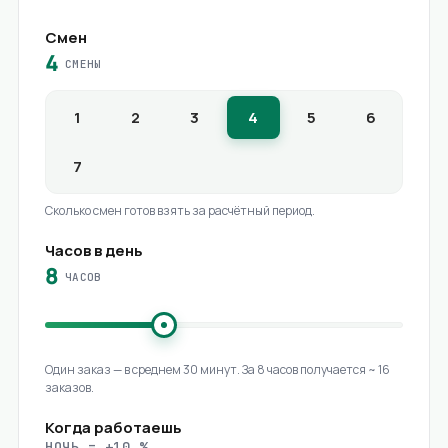
Смен
4
СМЕНЫ
1
2
3
4
5
6
7
Сколько смен готов взять за расчётный период.
Часов в день
8
ЧАСОВ
Один заказ — в среднем 30 минут. За
8
часов получается
~
16
заказов
.
Когда работаешь
НОЧЬ = +10 %